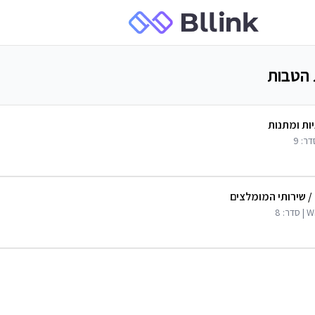
ת הטבות
יות ומתנות
דר:
9
/ שירותי המומלצים
W
| סדר:
8