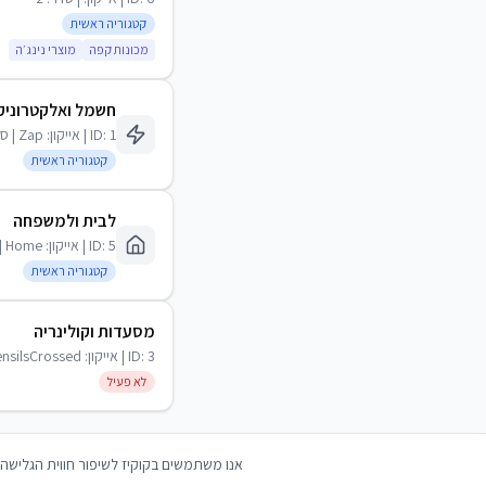
קטגוריה ראשית
מכונות קפה
מוצרי נינג׳ה
חשמל ואלקטרוניק
1
ID:
| אייקון:
Zap
| ס
קטגוריה ראשית
לבית ולמשפחה
5
ID:
| אייקון:
Home
|
קטגוריה ראשית
מסעדות וקולינריה
3
ID:
| אייקון:
ensilsCrossed
לא פעיל
אנו משתמשים בקוקיז לשיפור חווית הגלישה 